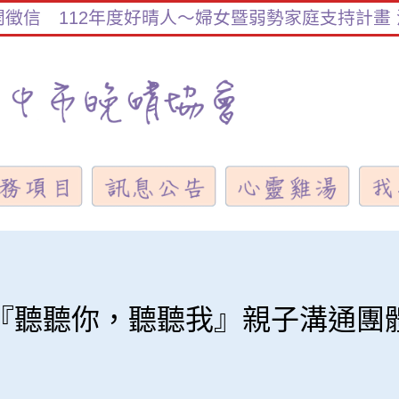
112年度好晴人～婦女暨弱勢家庭支持計畫 活動
『聽聽你，聽聽我』親子溝通團