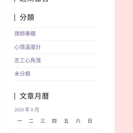
分類
律師專欄
心情溫度計
志工心角落
未分類
文章月曆
2026 年 8 月
一
二
三
四
五
六
日