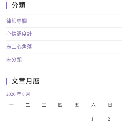
分類
律師專欄
心情溫度計
志工心角落
未分類
文章月曆
2026 年 8 月
一
二
三
四
五
六
日
1
2