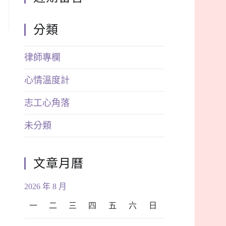
分類
律師專欄
心情溫度計
志工心角落
未分類
文章月曆
2026 年 8 月
一
二
三
四
五
六
日